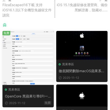
FilzaEscaped16下載 支持
iOS 15.1免越獄修改運營商、備份
iOS16.1.2以下全機型免越獄文件
黑解證書，隐藏id……
讀寫
猜你喜歡
免費
黑果專區
徹底關閉删除macOS蘋果系統
下的.DS_Store文件方法
2025-11-12
黑果專區
OpenCore 黑蘋果引導EFI一鍵
制作工具 RapidEFI v4.1.0
免費
2025-11-12