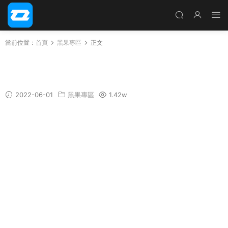
當前位置：
首頁
黑果專區
正文
macOS Big Sur 11.6.6 20G624 OC/CLOVER/P
E三EFI分區原版鏡像 黑果小兵鏡像
2022-06-01
黑果專區
1.42w