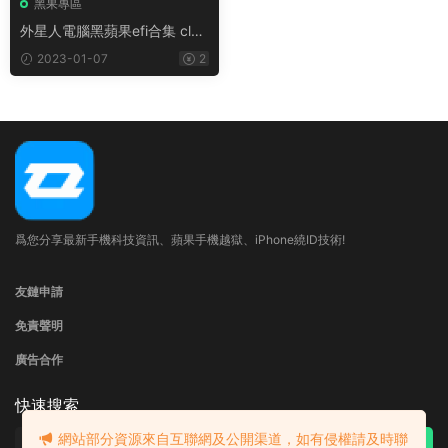
黑果專區
外星人電腦黑蘋果efi合集 clov
er/opencore efi合集
2023-01-07
2
爲您分享最新手機科技資訊、蘋果手機越獄、iPhone繞ID技術!
友鏈申請
免責聲明
廣告合作
快速搜索
網站部分資源來自互聯網及公開渠道，如有侵權請及時聯