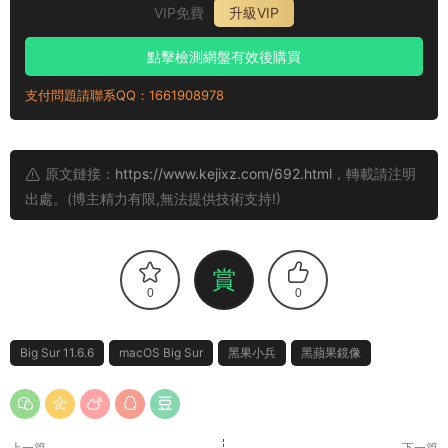
VIP免費
升級VIP
點擊檢測網盤有效後購買
支付問題請聯系QQ：1661908978
原文鏈接：
https://www.kejixz.com/692.html
，轉載請注明
出處。(博主精力有限,無法提供技術支持!)
賞
0
0
Big Sur 11.6.6
macOS Big Sur
黑果小兵
黑蘋果鏡像
上一篇
下一篇