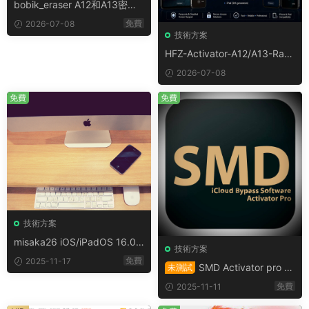
bobik_eraser A12和A13密碼
免費擦除工具 保留當前ios系
免費
2026-07-08
統
技術方案
HFZ-Activator-A12/A13-Ram
disk A12-A13密碼/禁用設備繞
2026-07-08
過 保留信号
免費
免費
技術方案
misaka26 iOS/iPadOS 16.0 –
技術方案
26.1，終極自定義工具發布
免費
2025-11-17
SMD Activator pro 繞
未測試
過icloud适用于A12+的 iPhon
免費
2025-11-11
e/iPad支持iOS18 無信号