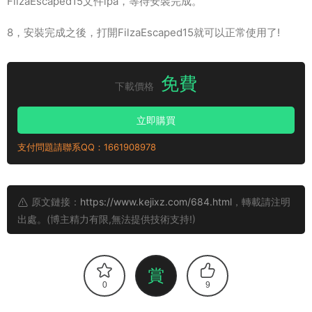
FilzaEscaped15文件ipa，等待安裝完成。
8，安裝完成之後，打開FilzaEscaped15就可以正常使用了!
免費
下載價格
立即購買
支付問題請聯系QQ：1661908978
原文鏈接：
https://www.kejixz.com/684.html
，轉載請注明
出處。(博主精力有限,無法提供技術支持!)
賞
0
9