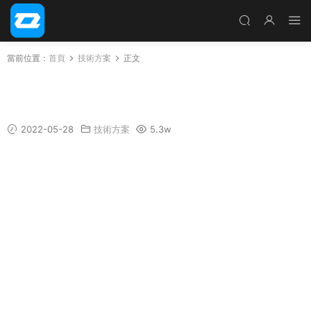
當前位置：
首頁
技術方案
正文
FilzaEscaped16下載 支持iOS16.1.2以下全機型
免越獄文件讀寫
2022-05-28
技術方案
5.3w