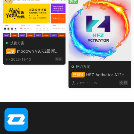
VIP
免費
技術方案
modown v9.7.2最新原
正版
版主題（未激活）+erphpdow
VIP
2025-11-10
n18.22插件
技術方案
HFZ Activator A12+ P
已測試
remium解鎖，支持iOS 18-26.
免費
2025-11-05
1系統，所有iPhone和iPad