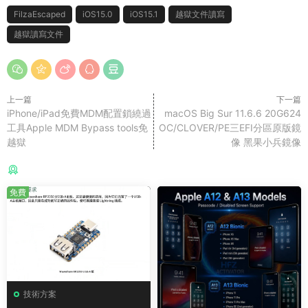
FilzaEscaped
iOS15.0
iOS15.1
越獄文件讀寫
越獄讀寫文件
上一篇
下一篇
iPhone/iPad免費MDM配置鎖繞過
macOS Big Sur 11.6.6 20G624
工具Apple MDM Bypass tools免
OC/CLOVER/PE三EFI分區原版鏡
越獄
像 黑果小兵鏡像
猜你喜歡
免費
技術方案