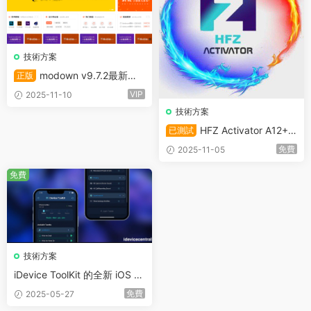
技術方案
modown v9.7.2最新原
正版
版主題（未激活）+erphpdow
VIP
2025-11-10
n18.22插件
技術方案
HFZ Activator A12+ P
已測試
remium解鎖，支持iOS 18-26.
免費
2025-11-05
1系統，所有iPhone和iPad
免費
技術方案
iDevice ToolKit 的全新 iOS 自
定義工具 支持iOS 16.0 到 ios
免費
2025-05-27
26 無需越獄