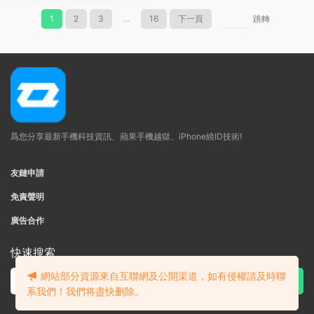
1
2
3
...
16
下一頁
跳轉
爲您分享最新手機科技資訊、蘋果手機越獄、iPhone繞ID技術!
友鏈申請
免責聲明
廣告合作
快速搜索
網站部分資源來自互聯網及公開渠道，如有侵權請及時聯
系我們！
我們将盡快删除。