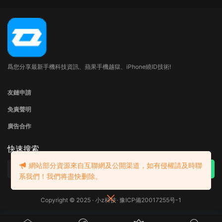
爲您分享最新手機科技資訊、蘋果手機越獄、iPhone繞ID技術!
友鏈申請
免責聲明
廣告合作
快速搜索
網站部分資源來自互聯網及公開渠道，如有侵權請及時聯
系我們！
我們将盡快删除。
Copyright © 2025 · 小z科技·
豫ICP備20017255号-1