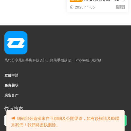
remium解鎖，支持iOS 18-26.
免費
2025-11-05
1系統，所有iPhone和iPad
爲您分享最新手機科技資訊、蘋果手機越獄、iPhone繞ID技術!
友鏈申請
免責聲明
廣告合作
快速搜索
網站部分資源來自互聯網及公開渠道，如有侵權請及時聯
系我們！
我們将盡快删除。