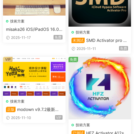
技術方案
misaka26 iOS/iPadOS 16.0 –
技術方案
26.1，終極自定義工具發布
免費
2025-11-17
SMD Activator pro 繞
未測試
過icloud适用于A12+的 iPhon
免費
2025-11-11
e/iPad支持iOS18 無信号
VIP
免費
技術方案
modown v9.7.2最新原
正版
版主題（未激活）+erphpdow
VIP
2025-11-10
n18.22插件
技術方案
HFZ Activator A12+ P
已測試