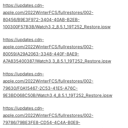
https://updates.cdn-
apple.com/2022WinterFCS/fullrestores/002-
80456/B9E3F972-3404-40AB-B2EB-
100300F57B3B/Watch3,2_8.5.1_19T252_Restore.ipsw
https://updates.cdn-
apple.com/2022WinterFCS/fullrestores/002-
80059/A29A2063-3348-440F-8AE9-
A7A835400387/Watch3,3_8.5.1_19T252_Restore.ipsw
https://updates.cdn-
apple.com/2022WinterFCS/fullrestores/002-
79630/F0A15467-2C53-41E5-A76C-
9E3BD068C50B/Watch3,4_8.5.1_19T252_Restore.ipsw
https://updates.cdn-
apple.com/2022WinterFCS/fullrestores/002-
79786/79BE3FE8-CD54-4C4A-B0E9-