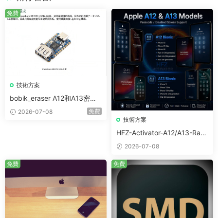
免費
技術方案
bobik_eraser A12和A13密碼
免費擦除工具 保留當前ios系
免費
2026-07-08
統
技術方案
HFZ-Activator-A12/A13-Ram
disk A12-A13密碼/禁用設備繞
2026-07-08
過 保留信号
免費
免費