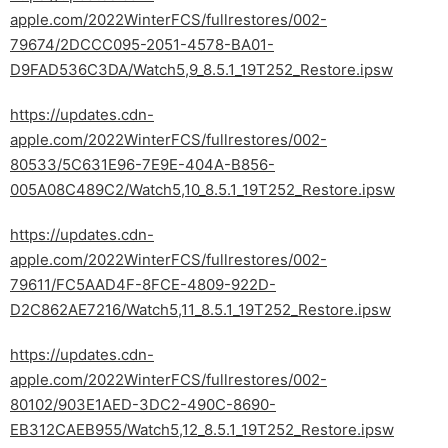
apple.com/2022WinterFCS/fullrestores/002-
79674/2DCCC095-2051-4578-BA01-
D9FAD536C3DA/Watch5,9_8.5.1_19T252_Restore.ipsw
https://updates.cdn-
apple.com/2022WinterFCS/fullrestores/002-
80533/5C631E96-7E9E-404A-B856-
005A08C489C2/Watch5,10_8.5.1_19T252_Restore.ipsw
https://updates.cdn-
apple.com/2022WinterFCS/fullrestores/002-
79611/FC5AAD4F-8FCE-4809-922D-
D2C862AE7216/Watch5,11_8.5.1_19T252_Restore.ipsw
https://updates.cdn-
apple.com/2022WinterFCS/fullrestores/002-
80102/903E1AED-3DC2-490C-8690-
EB312CAEB955/Watch5,12_8.5.1_19T252_Restore.ipsw