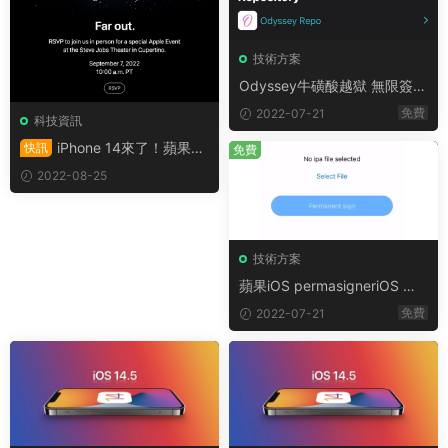
技術方案
Odyssey牛磺酸越獄 無限簽名
永久版教程
免費
2022-07-21
科技資訊
iPhone 14來了！蘋果官
快訊
免費
宣發布會日期
2022-08-25
技術方案
蘋果iOS permasigneriOS 永
久簽名工具，支持iOS14.0+
免費
2022-07-21