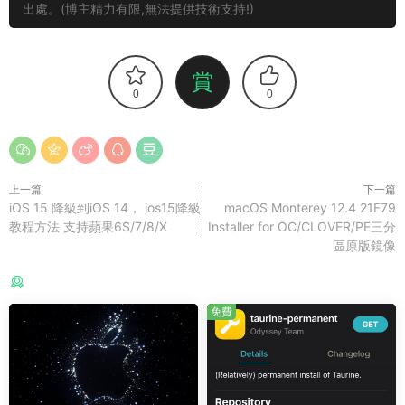
出處。(博主精力有限,無法提供技術支持!)
賞
0
0
上一篇
下一篇
iOS 15 降級到iOS 14， ios15降級
macOS Monterey 12.4 21F79
教程方法 支持蘋果6S/7/8/X
Installer for OC/CLOVER/PE三分
區原版鏡像
猜你喜歡
免費