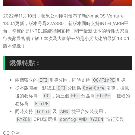
2022年11月10日，蘋果公司剛剛發布了新的macOS Ventura
13.0.1更新，版本号爲22A380，新版本同時支持INTEL/ARM平
台，幸運的是INTEL繼續得到支持！關于最新版本的特性大家自
行去蘋果官網了解！本次爲大家帶來的是小兵大佬的最新 13.0.1
版本鏡像！
鏡像特點：
兩個獨立的
引導分區，同時支持
引導
EFI
OC/FirPE
從本版開始，默認主
分區爲
引導，挂載
EFI
OpenCore
後的卷标爲：
，第三個
分區爲
，挂載的
OC
EFI
FirPE
卷标爲：
FirPE
同時支持
及
雙平台安裝使用，
Intel
AMD
CPU請選擇
進行安裝
RYZEN
config_AMD_RYZEN
OC 分區