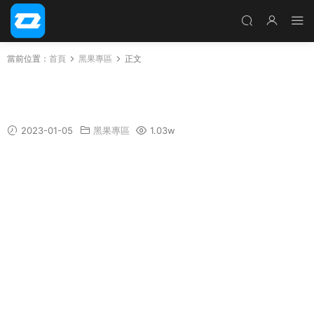
當前位置：
首頁
黑果專區
正文
【黑果小兵】macOS Ventura 13.0.1 22A400 I
nstaller for OC/FirPE兩分區原版鏡像
2023-01-05
黑果專區
1.03w