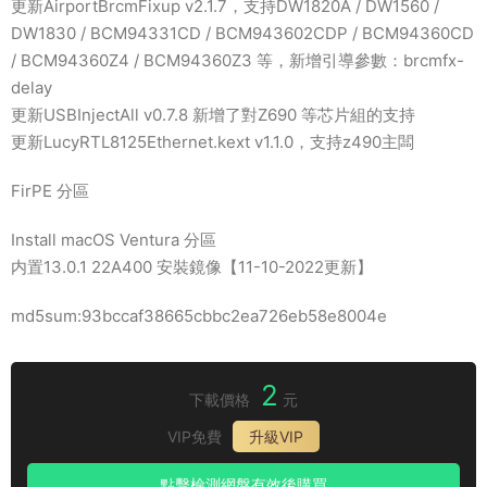
更新AirportBrcmFixup v2.1.7，支持DW1820A / DW1560 /
DW1830 / BCM94331CD / BCM943602CDP / BCM94360CD
/ BCM94360Z4 / BCM94360Z3 等，新增引導參數：brcmfx-
delay
更新USBInjectAll v0.7.8 新增了對Z690 等芯片組的支持
更新LucyRTL8125Ethernet.kext v1.1.0，支持z490主闆
FirPE 分區
Install macOS Ventura 分區
内置13.0.1 22A400 安裝鏡像【11-10-2022更新】
md5sum:93bccaf38665cbbc2ea726eb58e8004e
2
下載價格
元
VIP免費
升級VIP
點擊檢測網盤有效後購買