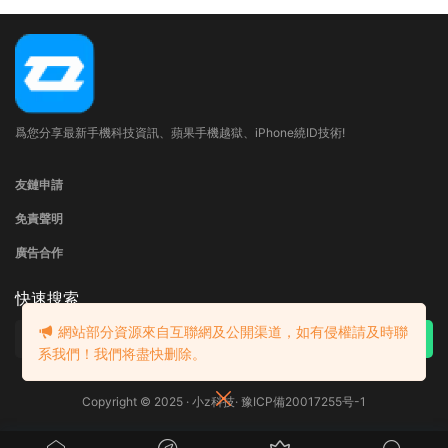
爲您分享最新手機科技資訊、蘋果手機越獄、iPhone繞ID技術!
友鏈申請
免責聲明
廣告合作
快速搜索
網站部分資源來自互聯網及公開渠道，如有侵權請及時聯
系我們！
我們将盡快删除。
Copyright © 2025 · 小z科技·
豫ICP備20017255号-1