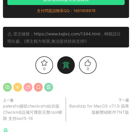
支付問題請聯系QQ：1661908978
原文鏈接：
https://www.kejixz.com/1344.html
，轉載請注
明出處。(博主精力有限,無法提供技術支持!)
賞
0
0
上一篇
下一篇
palera1n越獄checkra1n結合版
Bandizip for MacOS v7.1.9 蘋果
Checkm8設備可獲取完整root權
版解壓縮軟件TNT版
限 支持ios15-16
猜你喜歡