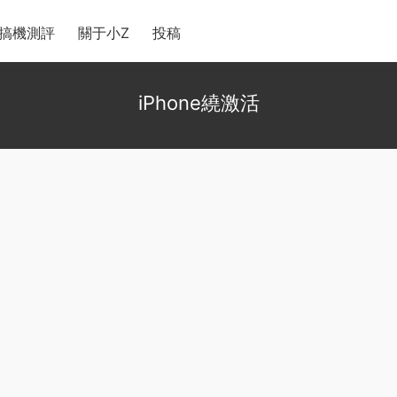
搞機測評
關于小Z
投稿
iPhone繞激活