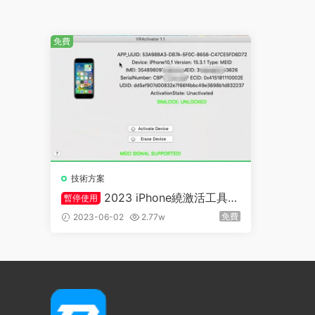
免費
技術方案
2023 iPhone繞激活工具V
暫停使用
R-Activator 支持iOS12-16.x完美4
免費
2023-06-02
2.77w
G信号，支持iCloud 通知[停用]