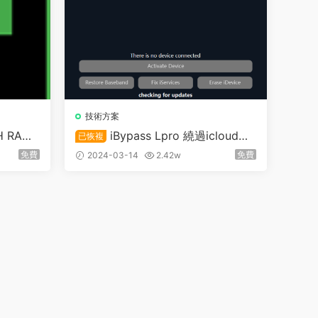
技術方案
H RAM
iBypass Lpro 繞過icloud鎖
已恢複
定 支持Windows/Mac 6s-X解鎖信
免費
免費
2024-03-14
2.42w
号 A12+無信号