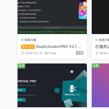
技術方案
技術方
GusActivatorPRO V2.1 20
巨魔商店
暫停使用
talle
24最新A12+繞激活解鎖 遊戲機
免費
2024-07-15
7.14w
2024-
免費
免費