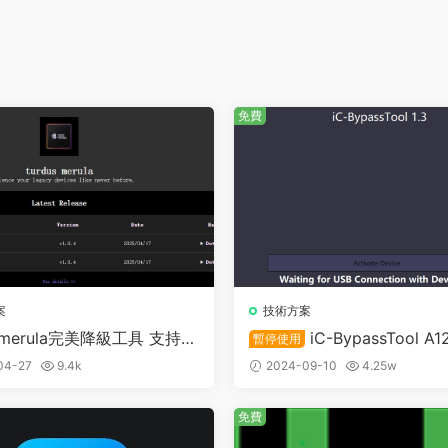
免費
案
技術方案
s merula完美降級工具 支持A
iC-BypassTool A
暫停使用
0設備 降級最低支持iOS 9
繞過激活 支持物主鎖繞過
04-27
9.4k
2024-09-10
4.25w
免費