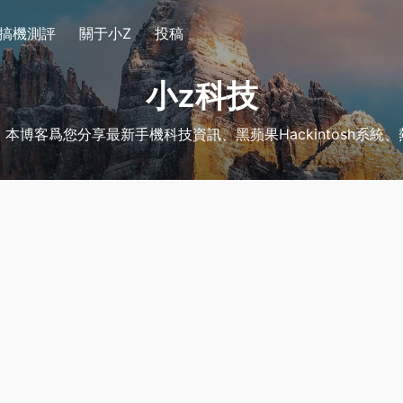
搞機測評
關于小Z
投稿
小z科技
博客爲您分享最新手機科技資訊、黑蘋果Hackintosh系統、