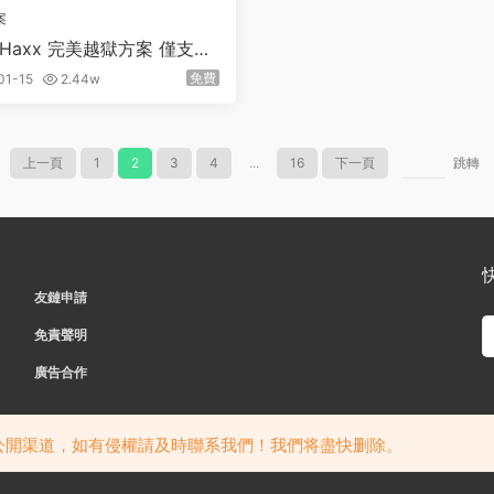
案
Haxx 完美越獄方案 僅支持
1設備iOS14.0 – 14.6系統
免費
01-15
2.44w
上一頁
1
2
3
4
...
16
下一頁
跳轉
友鏈申請
免責聲明
廣告合作
Copyright © 2025 · 小z科技·
豫ICP備20017255号-1
公開渠道，如有侵權請及時聯系我們！
我們将盡快删除。