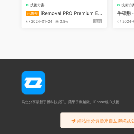
技術方案
技術方
iRemoval PRO Premium Edi
牛磺酸-
已恢複
A8X-A1
tion 5.2.1 支持A12+ 繞過ios26不支
免費
2024-01-24
3.8w
2024-
持信号
爲您分享最新手機科技資訊、蘋果手機越獄、iPhone繞ID技術!
網站部分資源來自互聯網及