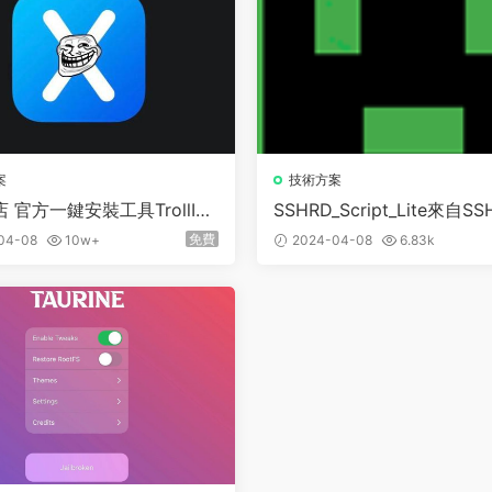
案
技術方案
 官方一鍵安裝工具TrollIns
SSHRD_Script_Lite來自SS
rX 傻瓜安裝
DISK 腳本的精簡版分支
免費
04-08
10w+
2024-04-08
6.83k