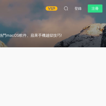
登錄
注冊
熱門macOS軟件、蘋果手機越獄技巧!