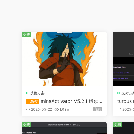
免費
技術方案
技術方
minaActivator V5.2.1 解鎖A
turdu
已恢複
9-A1
12+蘋果設備 無信号 完美icloud
免費
2025-05-22
1.09w
2025-
免費
免費