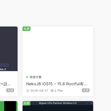
免費
技術方案
12+設備
NekoJB iOS15 – 15.8 Rootful有根
越獄工具
不可插卡
免費
免費
2024-08-07
2.76w
免費