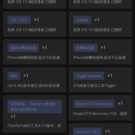
蘋果 iOS 13.5驗證通道 已關閉
蘋果 iOS 13.5驗證通道 已關閉
13.51再無法降級
13.51再無法降級
×1
×1
iOS 13.5.5
ios降級
蘋果 iOS 13.5驗證通道 已關閉
蘋果 iOS 13.5驗證通道 已關閉
13.51再無法降級
13.51再無法降級
×1
×1
蘋果刷機報錯碼
刷機報錯碼
iPhone刷機報錯碼 超全可以收藏
iPhone刷機報錯碼 超全可以收藏
×1
×1
繞id
Tigger ramdisk
ios14.6以後未激活 繞id出路在哪
iOS繞激活激活工具Tigger
裏？
ramdisk6.1,支持最新iOS17+繞過
macOS+Windows工具
×1
文章标簽： f3arra1n 激活鎖
MagicCFG Recovery
繞激活鎖 解ID鎖
MagicCFG Recovery V1.6，最新
×1
MacOS系統蘋果手機查找序列号
藍牙WiFi數據工具
F3arRa1n繞ID工具4.7.0版本，繞
×1
過增加支持iOS 15.7
modown v8.2