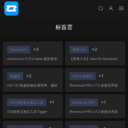
标簽雲
×3
×2
Checkra1n
黑果小兵
checkra1n 0.12.4 beta 最新發布
【黑果小兵】macOS Monterey
12.5 21G72 Installer for
OC/CLOVER/PE三分區原版鏡像
×2
×1
免越獄
iOS15 繞激活
iOS 15.1免越獄修改運營商、備份
iRemoval PRO v7.2 繞激活界面
黑解證書，隐藏id……
工具 支持 6s to X 激活有信号可插
卡通話
×1
×1
iOS15繞激活激活工具
iRemoval PRO
iOS繞激活激活工具Tigger
iRemoval PRO v7.2 繞激活界面
ramdisk6.1,支持最新iOS17+繞過
工具 支持 6s to X 激活有信号可插
macOS+Windows工具
卡通話