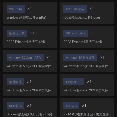
17.x越獄
17.x越獄
×1
×1
WinRa1n
iOS16繞激活
Windows版越獄工具WinRa1n
iOS繞激活激活工具Tigger
v2.1 支持A8-A11 全版本ios12-
ramdisk6.1,支持最新iOS17+繞過
17.x越獄
macOS+Windows工具
×1
×1
繞激活工具
VR-Activator
2023 iPhone繞激活工具VR-
2023 iPhone繞激活工具VR-
Activator 支持iOS12-16.x完美
Activator 支持iOS12-16.x完美
4G信号，支持iCloud 通知[停用]
4G信号，支持iCloud 通知[停用]
×1
×1
windows版MagicCFG
windows版紫屏軟件
windows版MagicCFG紫屏軟件
windows版MagicCFG紫屏軟件
1.2,蘋果底層數據讀寫利器 支持
1.2,蘋果底層數據讀寫利器 支持
A7-A11設備
A7-A11設備
×1
×1
紫屏軟件
MagicCFG
windows版MagicCFG紫屏軟件
windows版MagicCFG紫屏軟件
1.2,蘋果底層數據讀寫利器 支持
1.2,蘋果底層數據讀寫利器 支持
A7-A11設備
A7-A11設備
×1
×1
KFD漏洞
ios14.6
iPhone機型免越獄新玩法 KFD漏
ios14.6以後未激活 繞id出路在哪