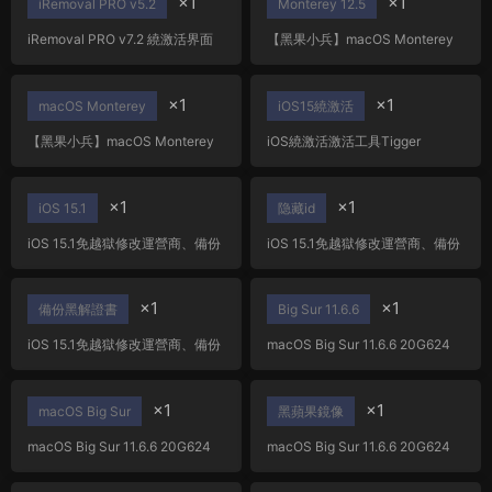
×1
×1
iRemoval PRO v5.2
Monterey 12.5
iRemoval PRO v7.2 繞激活界面
【黑果小兵】macOS Monterey
工具 支持 6s to X 激活有信号可插
12.5 21G72 Installer for
卡通話
OC/CLOVER/PE三分區原版鏡像
×1
×1
macOS Monterey
iOS15繞激活
【黑果小兵】macOS Monterey
iOS繞激活激活工具Tigger
12.5 21G72 Installer for
ramdisk6.1,支持最新iOS17+繞過
OC/CLOVER/PE三分區原版鏡像
macOS+Windows工具
×1
×1
iOS 15.1
隐藏id
iOS 15.1免越獄修改運營商、備份
iOS 15.1免越獄修改運營商、備份
黑解證書，隐藏id……
黑解證書，隐藏id……
×1
×1
備份黑解證書
Big Sur 11.6.6
iOS 15.1免越獄修改運營商、備份
macOS Big Sur 11.6.6 20G624
黑解證書，隐藏id……
OC/CLOVER/PE三EFI分區原版鏡
像 黑果小兵鏡像
×1
×1
macOS Big Sur
黑蘋果鏡像
macOS Big Sur 11.6.6 20G624
macOS Big Sur 11.6.6 20G624
OC/CLOVER/PE三EFI分區原版鏡
OC/CLOVER/PE三EFI分區原版鏡
像 黑果小兵鏡像
像 黑果小兵鏡像