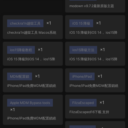
modown v9.7.2最新原版主題
（未激活）+erphpdown18.22插
件
×1
×1
checkra1n越獄工具
iOS 15 降級
checkra1n越獄工具 Macos系統
iOS 15 降級到iOS 14， ios15降
越獄集成工具
級教程方法 支持蘋果6S/7/8/X
×1
×1
ios15降級教程
ios15降級方法
iOS 15 降級到iOS 14， ios15降
iOS 15 降級到iOS 14， ios15降
級教程方法 支持蘋果6S/7/8/X
級教程方法 支持蘋果6S/7/8/X
×1
×1
MDM配置鎖
iPhone/iPad
iPhone/iPad免費MDM配置鎖繞
iPhone/iPad免費MDM配置鎖繞
過工具Apple MDM Bypass tools
過工具Apple MDM Bypass tools
免越獄
免越獄
×1
Apple MDM Bypass tools
FilzaEscaped
×1
FilzaEscaped16下載 支持
iOS16.1.2以下全機型免越獄文件
iPhone/iPad免費MDM配置鎖繞
讀寫
過工具Apple MDM Bypass tools